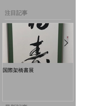
注目記事
国際架橋書展
青梅マラソン