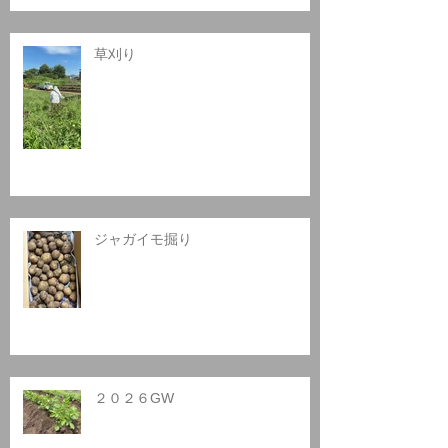
草刈り
ジャガイモ掘り
２０２６GW