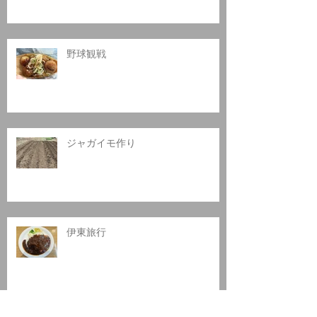
野球観戦
ジャガイモ作り
伊東旅行