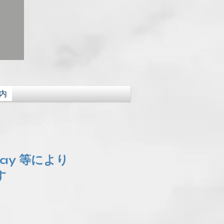
内
Pay 等により
す