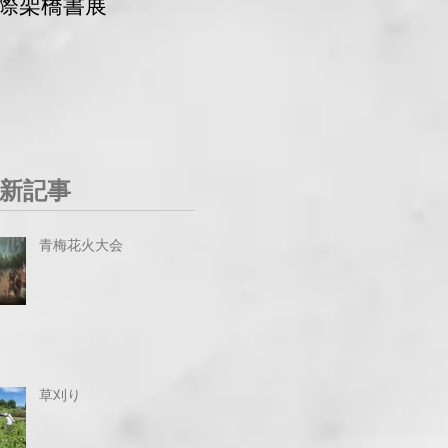
際架橋書展
青梅マラソン 交通
規制
新記事
青梅花火大会
草刈り