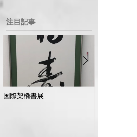
注目記事
国際架橋書展
青梅マラソン