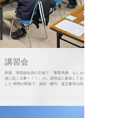
講習会
昨夜、理容組合員の主催で 「事業承継 もしもの
身に起こる事！！！」 の、講習会に参加してきま
した 時間の関係で、相続・贈与・遺言書等の内容
でした 日頃の自分には関係ないと思っている事で
すが いざと言う時の為には 準備をしておかないと
いけない事もあると...