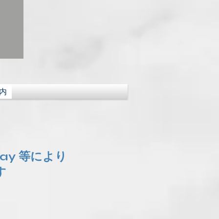
内
Pay 等により
す