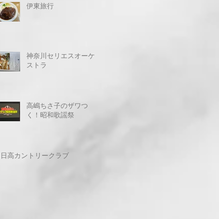
伊東旅行
神奈川セリエスオーケ
ストラ
高嶋ちさ子のザワつ
く！昭和歌謡祭
日高カントリークラブ