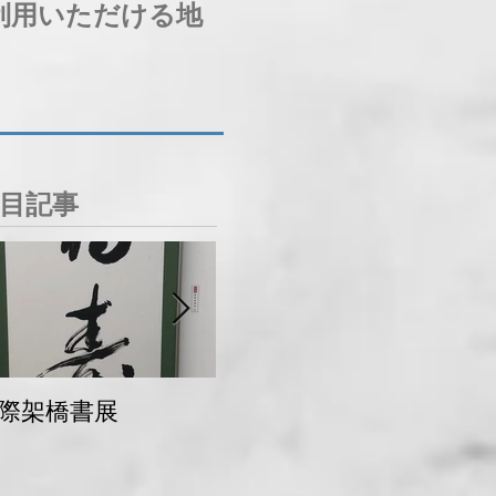
利用いただける地
目記事
際架橋書展
青梅マラソン 交通
規制