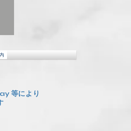
内
Pay 等により
す