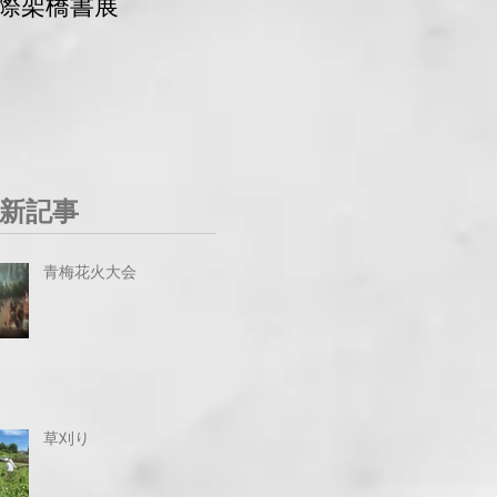
際架橋書展
青梅マラソン 交通
規制
新記事
青梅花火大会
草刈り