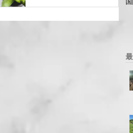
国
ことは？ サイト会員はお互いにフォローし合うこ
とができ、またコメントへの返信やブログからの
通...
最