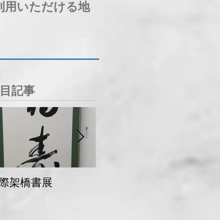
利用いただける地
目記事
際架橋書展
青梅マラソン 交通
規制