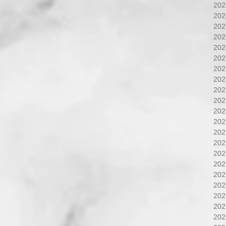
20
20
20
20
20
20
20
20
20
20
20
20
20
20
20
20
20
20
20
20
20