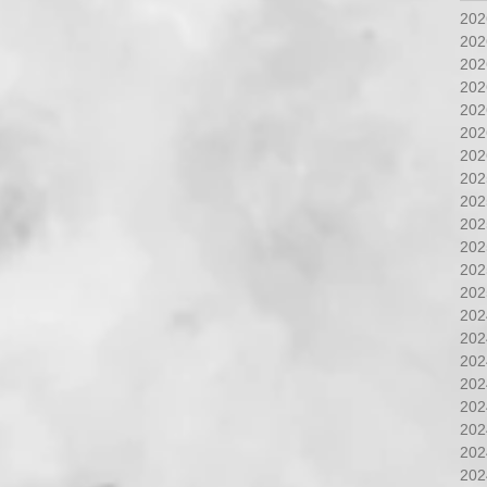
20
20
20
20
20
20
20
20
20
20
20
20
20
20
20
20
20
20
20
20
20