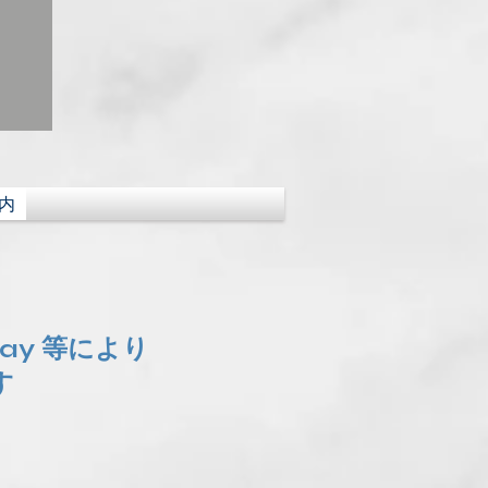
内
Pay 等により
す