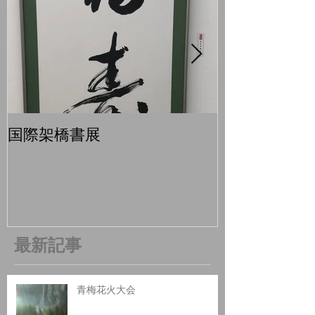
国際架橋書展
青梅マラソン
最新記事
青梅花火大会