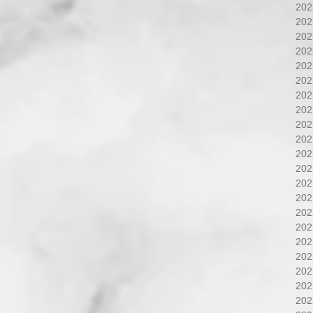
20
20
20
20
20
20
20
20
20
20
20
20
20
20
20
20
20
20
20
20
20