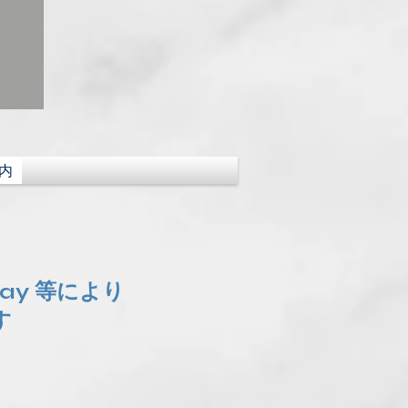
内
Pay 等により
す