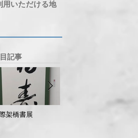
利用いただける地
目記事
際架橋書展
青梅マラソン 交通
規制