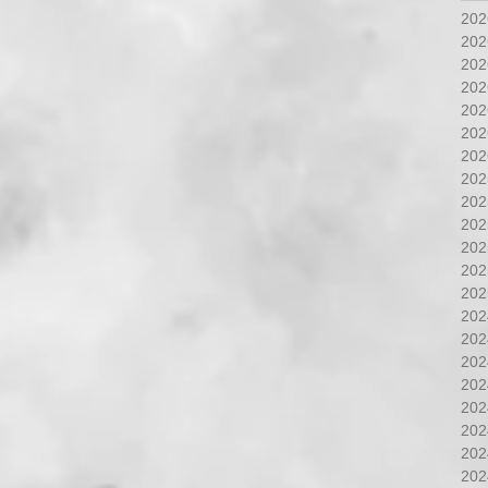
20
20
20
20
20
20
20
20
20
20
20
20
20
20
20
20
20
20
20
20
20