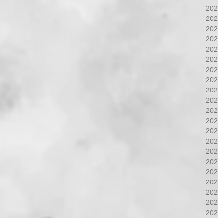
20
20
20
20
20
20
20
20
20
20
20
20
20
20
20
20
20
20
20
20
20