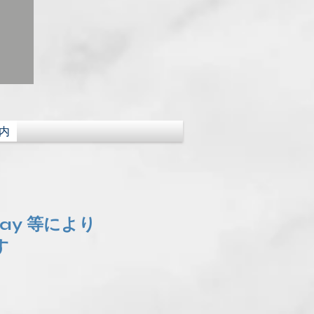
内
Pay 等により
す