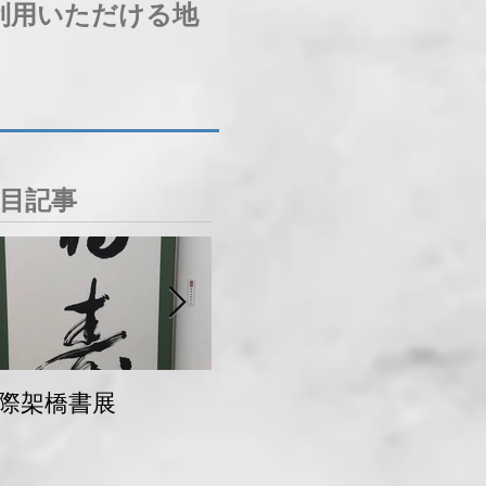
利用いただける地
目記事
際架橋書展
青梅マラソン 交通
規制