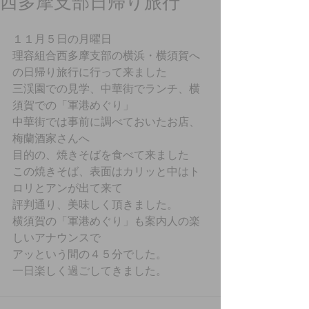
西多摩支部日帰り旅行
１１月５日の月曜日
理容組合西多摩支部の横浜・横須賀へ
の日帰り旅行に行って来ました
三渓園での見学、中華街でランチ、横
須賀での「軍港めぐり」
中華街では事前に調べておいたお店、
梅蘭酒家さんへ
目的の、焼きそばを食べて来ました
この焼きそば、表面はカリッと中はト
ロリとアンが出て来て
評判通り、美味しく頂きました。
横須賀の「軍港めぐり」も案内人の楽
しいアナウンスで
アッという間の４５分でした。
一日楽しく過ごしてきました。