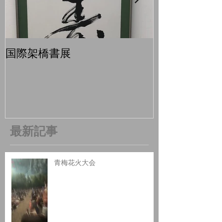
国際架橋書展
青梅マラソン
最新記事
青梅花火大会