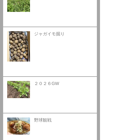
ジャガイモ掘り
２０２６GW
野球観戦