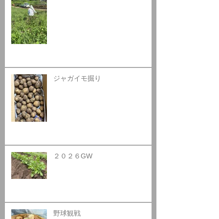
ジャガイモ掘り
２０２６GW
野球観戦