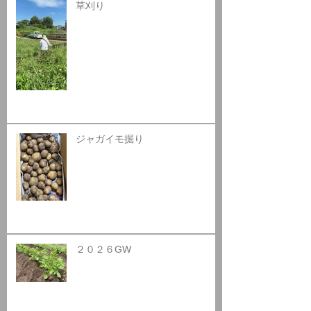
草刈り
ジャガイモ掘り
２０２６GW