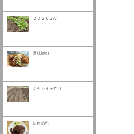
２０２６GW
野球観戦
ジャガイモ作り
伊東旅行