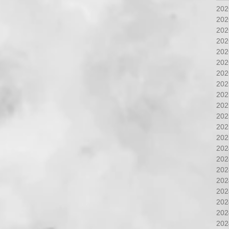
20
20
20
20
20
20
20
20
20
20
20
20
20
20
20
20
20
20
20
20
20