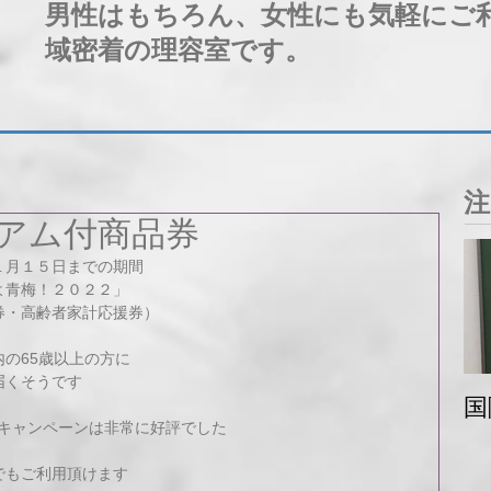
男性はもちろん、女性にも気軽にご
域密着の理容室です。
注
アム付商品券
１月１５日までの期間
よ青梅！２０２２」
券・高齢者家計応援券）
の65歳以上の方に
届くそうです
国
還元キャンペーンは非常に好評でした
でもご利用頂けます