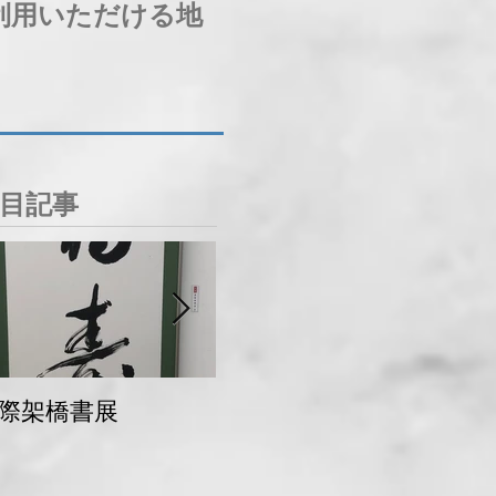
利用いただける地
目記事
際架橋書展
青梅マラソン 交通
規制