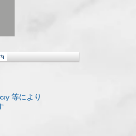
内
Pay 等により
す