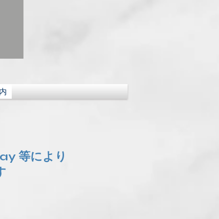
内
Pay 等により
す