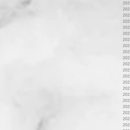
20
20
20
20
20
20
20
20
20
20
20
20
20
20
20
20
20
20
20
20
20