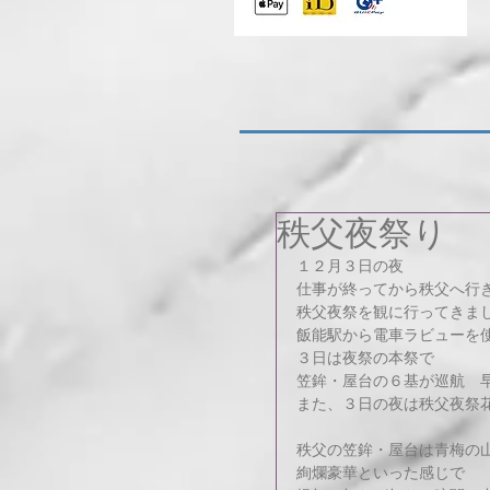
秩父夜祭り
１２月３日の夜
仕事が終ってから秩父へ行
秩父夜祭を観に行ってきま
飯能駅から電車ラビューを
３日は夜祭の本祭で
笠鉾・屋台の６基が巡航　
また、３日の夜は秩父夜祭
秩父の笠鉾・屋台は青梅の
絢爛豪華といった感じで