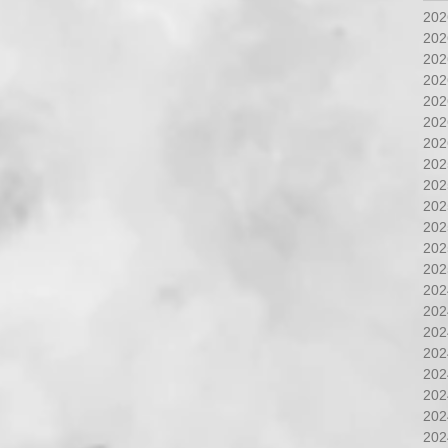
20
20
20
20
20
20
20
20
20
20
20
20
20
20
20
20
20
20
20
20
20