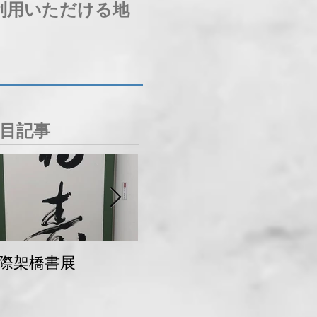
利用いただける地
目記事
際架橋書展
青梅マラソン 交通
規制