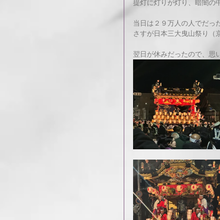
提灯に灯りが灯り、暗闇の
当日は２９万人の人でだっ
さすが日本三大曳山祭り（
翌日が休みだったので、思