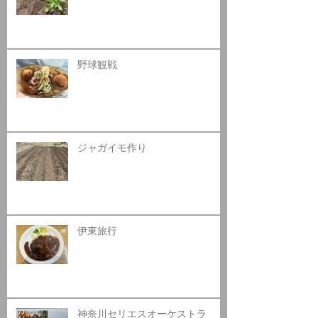
野球観戦
ジャガイモ作り
伊東旅行
神奈川セリエスオーケストラ