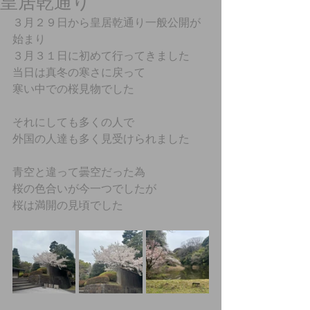
皇居乾通り
３月２９日から皇居乾通り一般公開が
始まり
３月３１日に初めて行ってきました
当日は真冬の寒さに戻って
寒い中での桜見物でした
それにしても多くの人で
外国の人達も多く見受けられました
青空と違って曇空だった為
桜の色合いが今一つでしたが
桜は満開の見頃でした