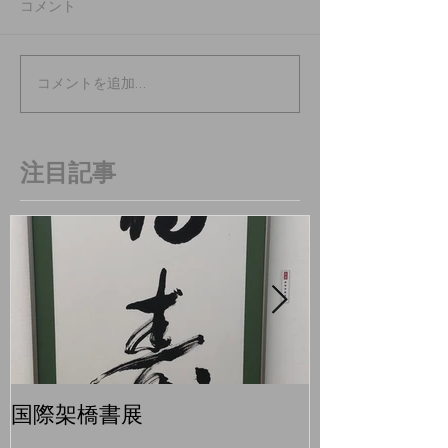
コメント
コメントを追加…
注目記事
国際架橋書展
青梅マラソン