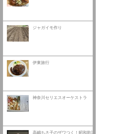
ジャガイモ作り
伊東旅行
神奈川セリエスオーケストラ
高嶋ちさ子のザワつく！昭和歌謡