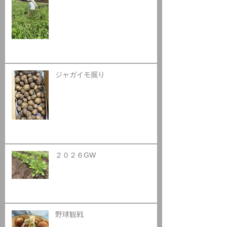
ジャガイモ掘り
２０２６GW
野球観戦