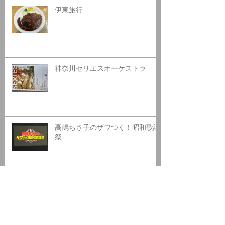
伊東旅行
神奈川セリエスオーケストラ
高嶋ちさ子のザワつく！昭和歌謡
祭
日高カントリークラブ