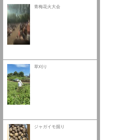
青梅花火大会
草刈り
ジャガイモ掘り