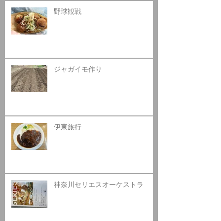
野球観戦
ジャガイモ作り
伊東旅行
神奈川セリエスオーケストラ