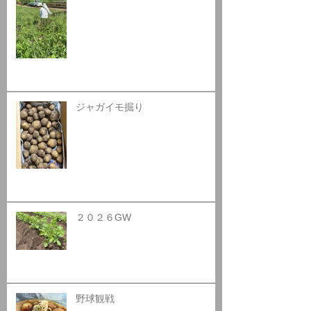
ジャガイモ掘り
２０２６GW
野球観戦