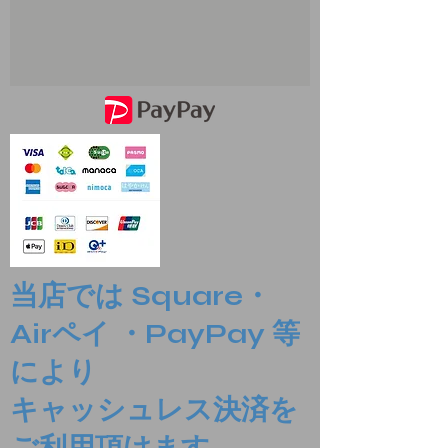
当店では Square・
Airペイ ・PayPay 等
により
​キャッシュレス決済を