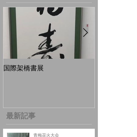
国際架橋書展
青梅マラソン
最新記事
青梅花火大会