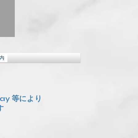
内
Pay 等により
す