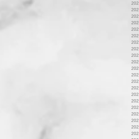
20
20
20
20
20
20
20
20
20
20
20
20
20
20
20
20
20
20
20
20
20