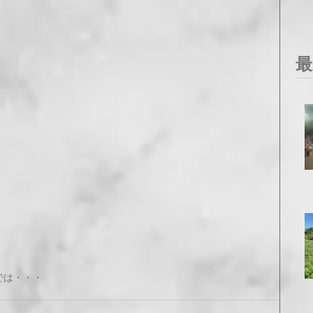
最
では・・・