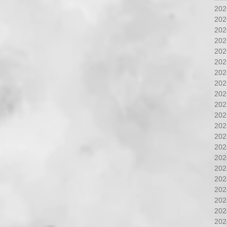
20
20
20
20
20
20
20
20
20
20
20
20
20
20
20
20
20
20
20
20
20