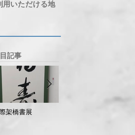
利用いただける地
目記事
際架橋書展
青梅マラソン 交通
規制