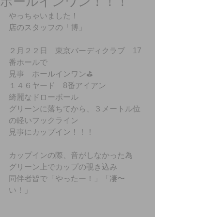
ホールインワン！！！
やっちゃいました！
店のスタッフの「博」
２月２２日　東京バーディクラブ　17
番ホールで
見事　ホールインワン⛳️
１４６ヤード　8番アイアン
綺麗なドローボール
グリーンに落ちてから、３メートル位
の軽いフックライン
見事にカップイン！！！
カップインの際、音がしなかった為
グリーン上でカップの覗き込み
同伴者皆で「やったー！」「凄〜
い！」