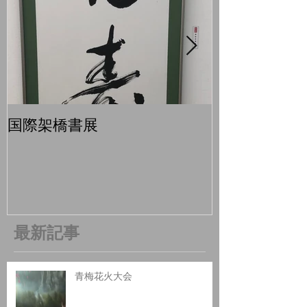
国際架橋書展
青梅マラソン
最新記事
青梅花火大会