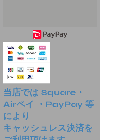
当店では Square・
Airペイ ・PayPay 等
により
​キャッシュレス決済を