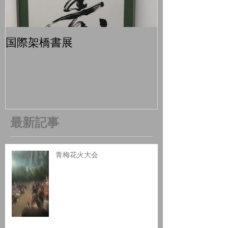
国際架橋書展
青梅マラソン
最新記事
青梅花火大会