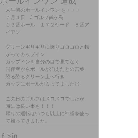
ホールインワン 達成
人生初のホールインワン を・・・
７月４日　J ゴルフ鶴ケ島
１３番ホール　１７２ヤード　５番ア
イアン
グリーンギリギリに乗りコロコロと転
がってカップイン
カップインを自分の目で見てなく
同伴者からボールが消えたとの言葉
恐る恐るグリーン上へ行き
カップにボールが入ってました😊
この日のゴルフはメロメロでしたが
時には良い事も！！！
帰りの運転はいつも以上に神経を使っ
て帰ってきました。