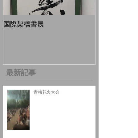
国際架橋書展
青梅マラソン
最新記事
青梅花火大会