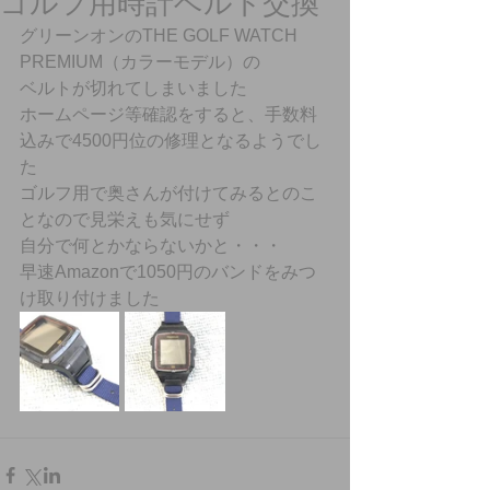
ゴルフ用時計ベルト交換
グリーンオンのTHE GOLF WATCH 
PREMIUM（カラーモデル）の
ベルトが切れてしまいました
ホームページ等確認をすると、手数料
込みで4500円位の修理となるようでし
た
ゴルフ用で奥さんが付けてみるとのこ
となので見栄えも気にせず
自分で何とかならないかと・・・
早速Amazonで1050円のバンドをみつ
け取り付けました