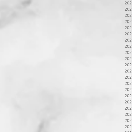
20
20
20
20
20
20
20
20
20
20
20
20
20
20
20
20
20
20
20
20
20