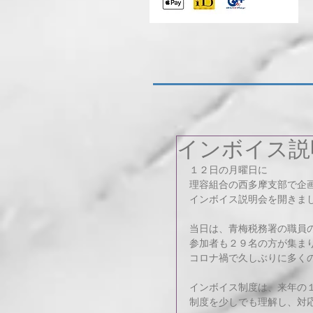
インボイス説
１２日の月曜日に
理容組合の西多摩支部で企
インボイス説明会を開きま
当日は、青梅税務署の職員
参加者も２９名の方が集ま
コロナ禍で久しぶりに多く
インボイス制度は、来年の
制度を少しでも理解し、対