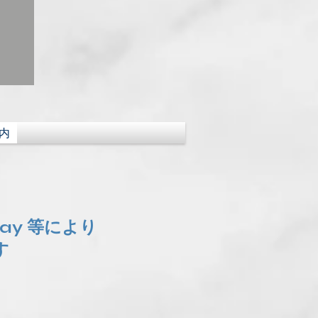
内
Pay 等により
す