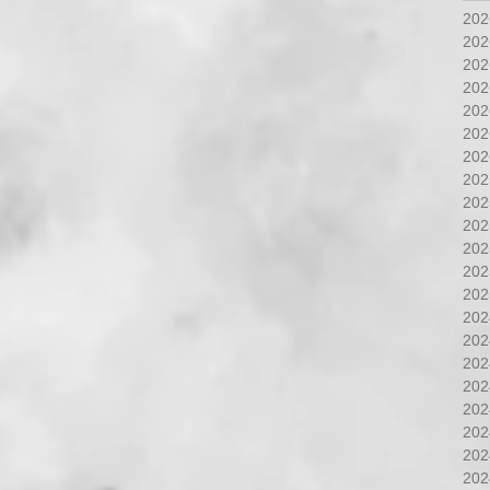
20
20
20
20
20
20
20
20
20
20
20
20
20
20
20
20
20
20
20
20
20