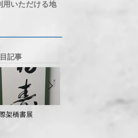
利用いただける地
目記事
際架橋書展
青梅マラソン 交通
規制