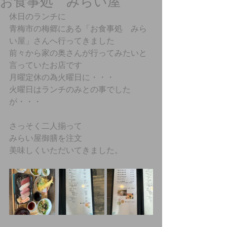
お食事処 みらい屋
休日のランチに
青梅市の梅郷にある「お食事処　みら
い屋」さんへ行ってきました
前々から家の奥さんが行ってみたいと
言っていたお店です
月曜定休の為火曜日に・・・
火曜日はランチのみとの事でした
が・・・
さっそく二人揃って
みらい屋御膳を注文
美味しくいただいてきました。