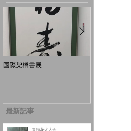
国際架橋書展
青梅マラソン
最新記事
青梅花火大会